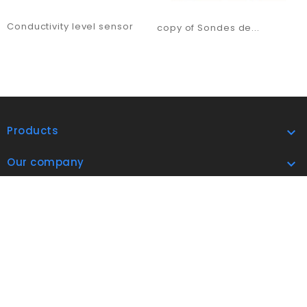
Conductivity level sensor
copy of Sondes de...
Products

Our company

address

Subscribe Now

© 2026 Airindex