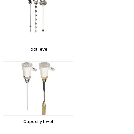
Float level
Capacity level