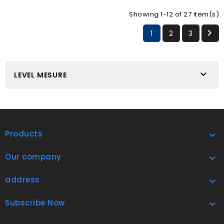
Showing 1-12 of 27 item(s)

1
2
3

LEVEL MESURE
Products

Our company

address

Subscribe Now
