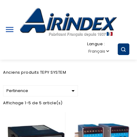

Langue :
Anciens produits TEPY SYSTEM

Pertinence
Affichage 1-5 de 5 article(s)