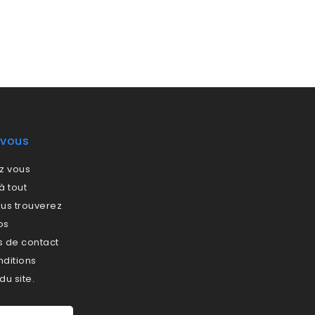
-vous
z vous
à tout
us trouverez
os
s de contact
nditions
 du site.