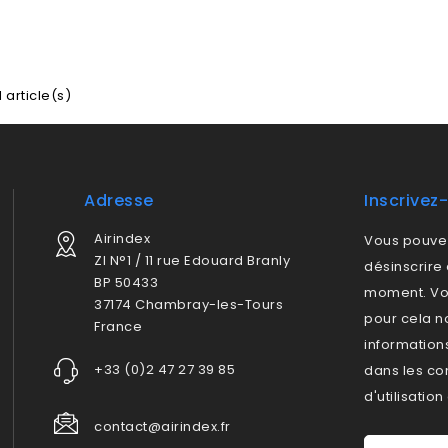
1 article(s)
Adresse
Inscrivez
Airindex
Vous pouve
ZI N°1 / 11 rue Edouard Branly
désinscrire 
BP 50433
moment. Vo
37174 Chambray-les-Tours
pour cela n
France
information
e
+33 (0)2 47 27 39 85
dans les co
d'utilisation
contact@airindex.fr