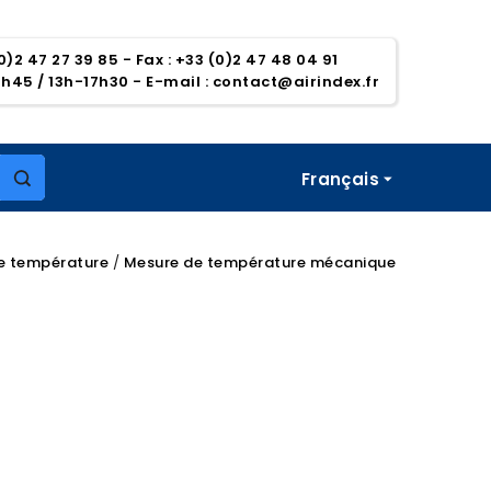
0)2 47 27 39 85 - Fax : +33 (0)2 47 48 04 91
1h45 / 13h-17h30
- E-mail :
contact@airindex.fr
Français

e température
Mesure de température mécanique